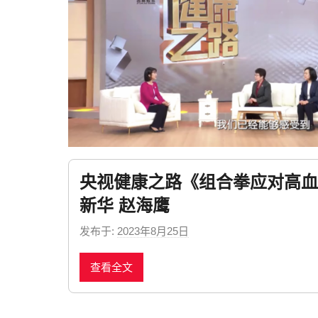
央视健康之路《组合拳应对高血
新华 赵海鹰
发布于:
2023年8月25日
b
y
查看全文
n
e
w