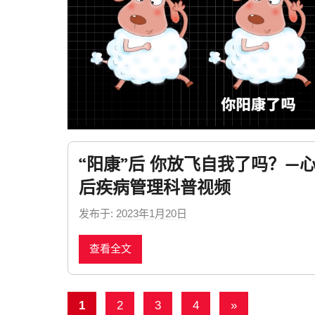
“阳康”后 你放飞自我了吗？—
后疾病管理科普视频
发布于:
2023年1月20日
b
y
查看全文
n
e
w
文
Next
s
1
2
3
4
»