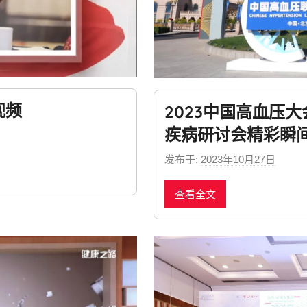
视频
2023中国高血压
疾病研讨会精彩瞬
发布于:
2023年10月27日
b
y
查看全文
n
e
w
s