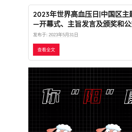
2023年世界高血压日|中国区
—开幕式、主旨发言及颁奖和公
发布于:
2023年5月31日
b
y
查看全文
n
e
w
s