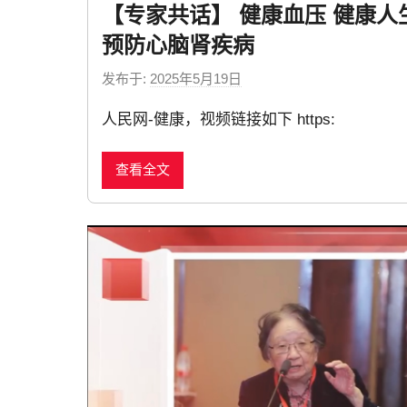
【专家共话】 健康血压 健康人
预防心脑肾疾病
发布于:
2025年5月19日
b
y
人民网-健康，视频链接如下 https:
n
e
查看全文
w
s