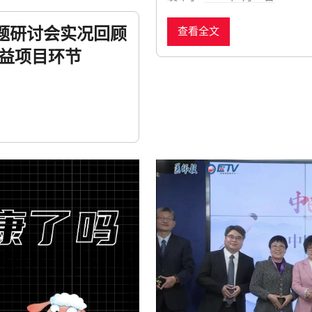
y
主题研讨会实况回顾
查看全文
n
e
益项目环节
w
s