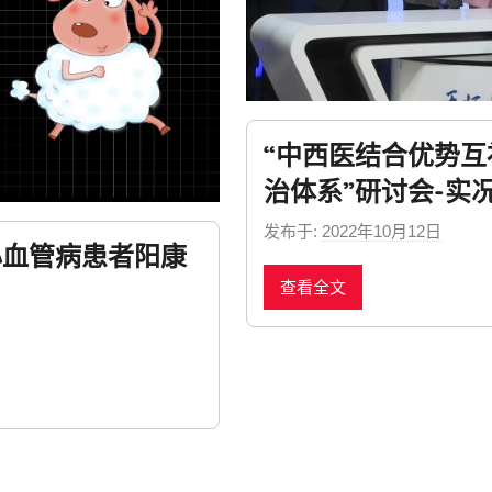
“中西医结合优势
治体系”研讨会-实
发布于:
2022年10月12日
b
心血管病患者阳康
y
查看全文
n
e
w
s