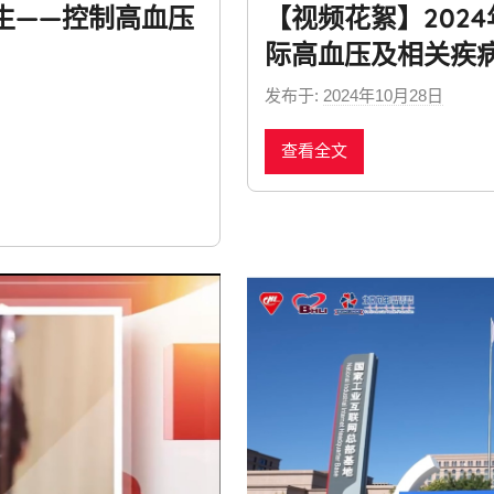
生——控制高血压
【视频花絮】202
际高血压及相关疾
发布于:
2024年10月28日
b
y
查看全文
n
e
w
s