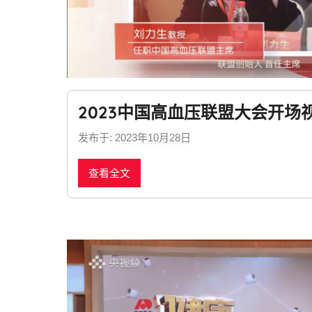
2023中国高血压联盟大会开场
发布于:
2023年10月28日
b
y
查看全文
n
e
w
s