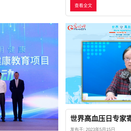
查看全文
n
e
w
s
世界高血压日专家
发布于:
2023年5月15日
b