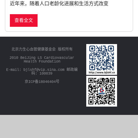
近年来，随着人口老龄化进展和生活方式改变
n
e
查看全文
w
s
北京力生心血管健康基金会 版权所有
2010 BeiJing LS Cardiovascular
Health Foundation
E-mail: bjlshf@vip.sina.com 邮政编
码: 100039
京ICP备18046404号