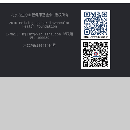
w
s
北京力生心血管健康基金会 版权所有
2010 BeiJing LS Cardiovascular
Health Foundation
E-mail: bjlshf@vip.sina.com 邮政编
码: 100039
京ICP备18046404号