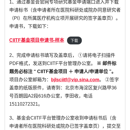
1、通过基金会官网专项研究基金申请端口进入并下载
申请标书（含申请者所在医院科研处或院办同意研究者
（PI）在所属医疗机构立项开展研究的签字盖章页）。
申请书，下载如下：
CIITF基金项目申请书-样本
下载
2、完成申请标书填写及盖章后， ①请将电子扫描件
PDF格式，发送到CIITF平台管理办公室。
※ 邮件标
题务必标注 “ CIITF基金项目 ＋ 申请人/申请单位 ”。
项目办公室邮箱为：
bjlsciitf@vip.sina.com
。 ②签字
盖章的纸版原件，请寄到：北京市海淀区复兴路甲36
号百朗园A2段616办公室，李田收，电话
15110272321。
3、基金会CIITF平台管理办公室收到申请标书后（含
申请者所在医院科研处或院办已签字盖章页），提交至