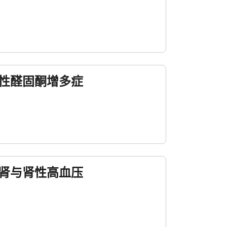
发性醛固酮增多症
囊肾与肾性高血压