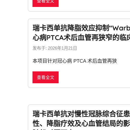
查看全文
w
s
瑞卡西单抗降脂效应抑制“Warb
心病PTCA术后血管再狭窄的临
发布于:
2026年1月21日
b
y
本项目针对冠心病 PTCA 术后血管再狭
n
e
查看全文
w
s
瑞卡西单抗对慢性冠脉综合征患者
性、降脂疗效及心血管结局的影