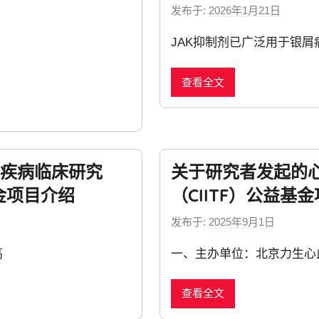
发布于:
2026年1月21日
b
y
JAK抑制剂已广泛用于银屑
n
e
查看全文
w
s
疾病临床研究
关于研究者发起的
金项目介绍
（CIITF）公益基
发布于:
2025年9月1日
b
y
高
一、主办单位：北京力生心
n
e
查看全文
w
s