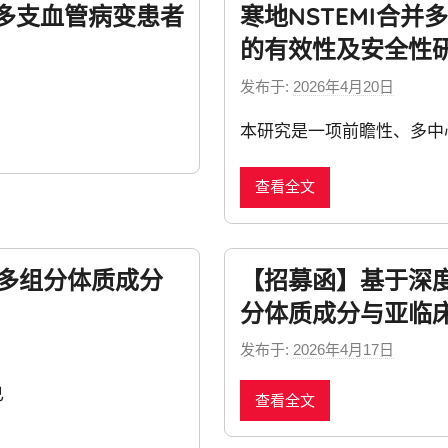
并多支血管病变患者
寒地NSTEMI合
的有效性及安全性
发布于:
2026年4月20日
b
y
本研究是一项前瞻性、多中
n
e
查看全文
w
s
的多组分体质成分
【招募函】基于深度
分体质成分与亚临
发布于:
2026年4月17日
b
y
已
查看全文
n
e