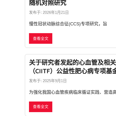
随机对照研究
发布于:
2026年1月21日
b
y
慢性冠状动脉综合征(CCS)专项研究，旨
n
e
查看全文
w
s
关于研究者发起的心血管及相关
（CIITF）公益性肥心病专项基
发布于:
2025年9月1日
b
y
为强化我国心血管疾病临床循证实践、营造
n
e
查看全文
w
s