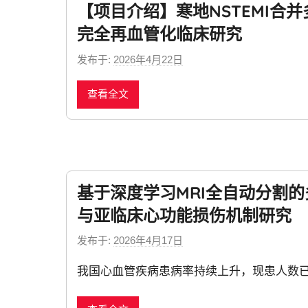
【项目介绍】寒地NSTEMI合
完全再血管化临床研究
发布于:
2026年4月22日
b
y
查看全文
n
e
w
s
基于深度学习MRI全自动分割
与亚临床心功能损伤机制研究
发布于:
2026年4月17日
b
y
我国心血管疾病患病率持续上升，现患人数
n
e