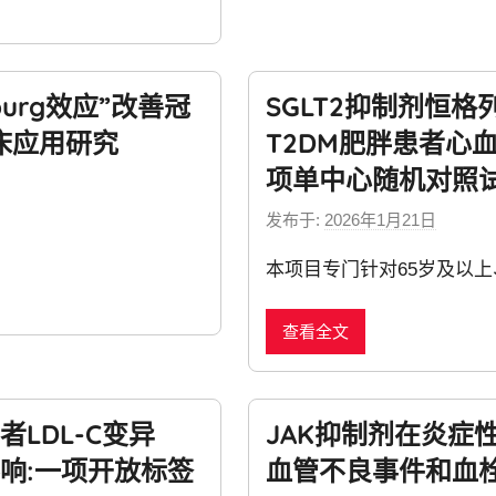
w
s
urg效应”改善冠
SGLT2抑制剂恒格
床应用研究
T2DM肥胖患者心
项单中心随机对照
发布于:
2026年1月21日
b
y
本项目专门针对65岁及以
n
e
查看全文
w
s
LDL-C变异
JAK抑制剂在炎症
响:一项开放标签
血管不良事件和血