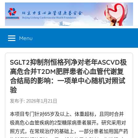
Skip
to
content
Menu
SGLT2抑制剂恒格列净对老年ASCVD极
高危合并T2DM肥胖患者心血管代谢复
合结局的影响：一项单中心随机对照试
验
发布于:
2026年1月21日
b
y
本项目专门针对65岁及以上、体重超标，且同时合并
n
极高危心血管疾病的2型糖尿病患者展开。研究采用对
e
照方式，在常规治疗的基础上，一部分患者加用国产药
w