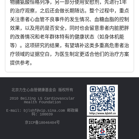
物脯氨酸恒格列净，另一部分使用安慰剂，先进行1年
s
的治疗观察，之后还会做长期随访。整个过程中，重点
关注患者心血管不良事件的发生情况、血糖血脂的控制
效果，以及用药是否安全，同时也会留意患者内脏肥胖
的改善情况和老年群体特有的健康状态（如身体机能
等）。这项研究的结果，有望填补这类多重高危患者治
疗领域的证据空白，为医生制定更适合他们的治疗方案
提供参考。
北京力生心血管健康基金会 版权所有
2010 BeiJing LS Cardiovascular
Health Foundation
E-mail: bjlshf@vip.sina.com 邮政编
码: 100039
京ICP备18046404号