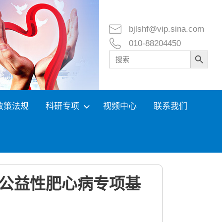
bjlshf@vip.sina.com
010-88204450
Search Button
Search
for:
政策法规
科研专项
视频中心
联系我们
）公益性肥心病专项基