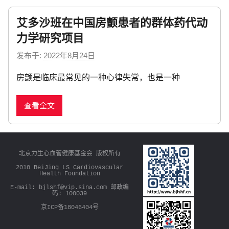
w
艾多沙班在中国房颤患者的群体药代动
s
力学研究项目
发布于:
2022年8月24日
b
y
房颤是临床最常见的一种心律失常，也是一种
n
e
查看全文
w
s
北京力生心血管健康基金会 版权所有
2010 BeiJing LS Cardiovascular
Health Foundation
E-mail: bjlshf@vip.sina.com 邮政编
码: 100039
京ICP备18046404号