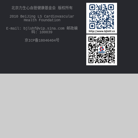
s
北京力生心血管健康基金会 版权所有
2010 BeiJing LS Cardiovascular
Health Foundation
E-mail: bjlshf@vip.sina.com 邮政编
码: 100039
京ICP备18046404号