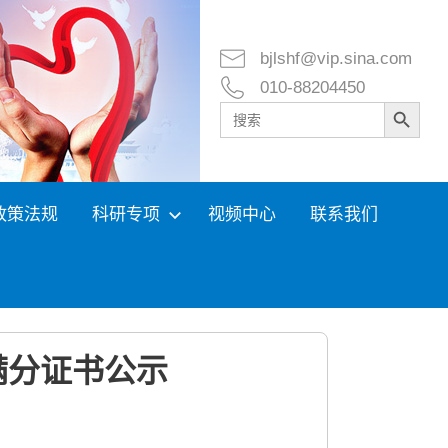
bjlshf@vip.sina.com
010-88204450
Search Button
Search
for:
政策法规
科研专项
视频中心
联系我们
满分证书公示